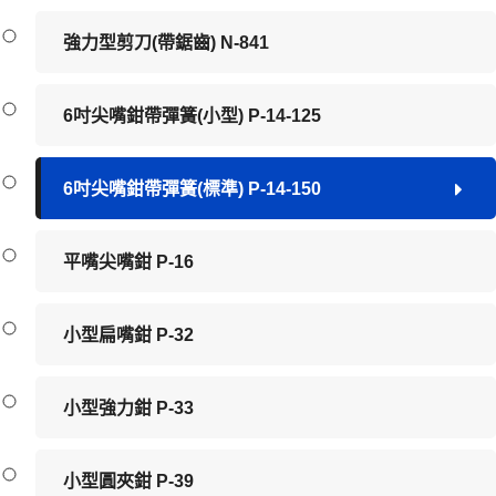
強力型剪刀(帶鋸齒) N-841
6吋尖嘴鉗帶彈簧(小型) P-14-125
6吋尖嘴鉗帶彈簧(標準) P-14-150
平嘴尖嘴鉗 P-16
小型扁嘴鉗 P-32
小型強力鉗 P-33
小型圓夾鉗 P-39