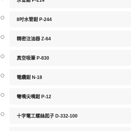
水管鉗 P-214
8吋水管鉗 P-244
精密注油器 Z-64
真空吸筆 P-830
電纜鉗 N-18
彎嘴尖嘴鉗 P-12
十字電工螺絲起子 D-332-100