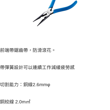
前端帶鋸齒帶，防滑滾花。
帶彈簧設計可以連續工作減緩疲勞感
切割能力：銅線2.6mmφ
銅絞線 2.0m㎡