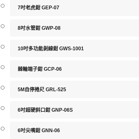
7吋老虎鉗 GEP-07
8吋水管鉗 GWP-08
10吋多功能剝線鉗 GWS-1001
棘輪端子鉗 GCP-06
5M自停捲尺 GRL-525
6吋超硬斜口鉗 GNP-06S
6吋尖嘴鉗 GNN-06