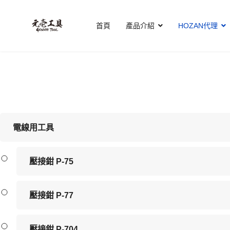
首頁
產品介紹
HOZAN代理
電線用工具
壓接鉗 P-75
壓接鉗 P-77
壓接鉗 P-704