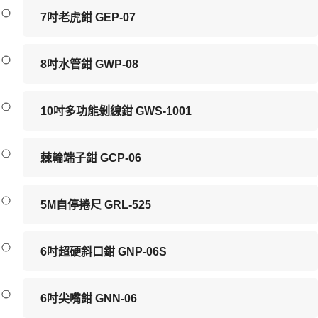
7吋老虎鉗 GEP-07
8吋水管鉗 GWP-08
10吋多功能剝線鉗 GWS-1001
棘輪端子鉗 GCP-06
5M自停捲尺 GRL-525
6吋超硬斜口鉗 GNP-06S
6吋尖嘴鉗 GNN-06