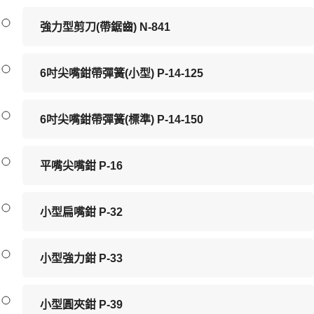
強力型剪刀(帶鋸齒) N-841
6吋尖嘴鉗帶彈簧(小型) P-14-125
6吋尖嘴鉗帶彈簧(標準) P-14-150
平嘴尖嘴鉗 P-16
小型扁嘴鉗 P-32
小型強力鉗 P-33
小型圓夾鉗 P-39