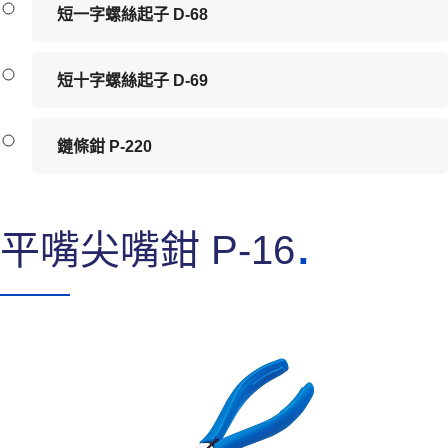
短一字螺絲起子 D-68
短十字螺絲起子 D-69
鏈條鉗 P-220
平嘴尖嘴鉗 P-16