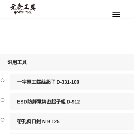
汎用工具
一字電工螺絲起子 D-331-100
ESD防靜電精密起子組 D-912
帶孔斜口鉗 N-9-125