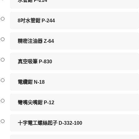
水管鉗 P-214
8吋水管鉗 P-244
精密注油器 Z-64
真空吸筆 P-830
電纜鉗 N-18
彎嘴尖嘴鉗 P-12
十字電工螺絲起子 D-332-100