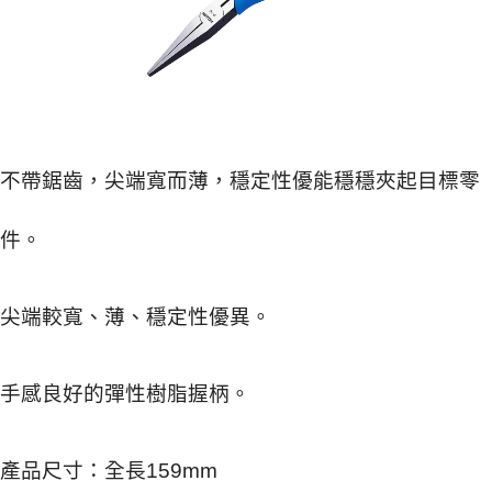
不帶鋸齒，尖端寬而薄，穩定性優能穩穩夾起目標零
件。
尖端較寬、薄、穩定性優異。
手感良好的彈性樹脂握柄。
產品尺寸：全長159mm