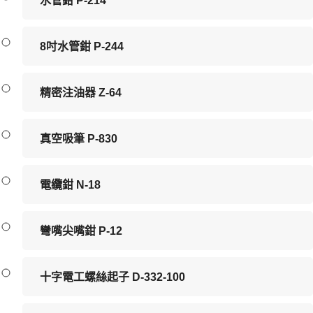
水管鉗 P-214
8吋水管鉗 P-244
精密注油器 Z-64
真空吸筆 P-830
電纜鉗 N-18
彎嘴尖嘴鉗 P-12
十字電工螺絲起子 D-332-100