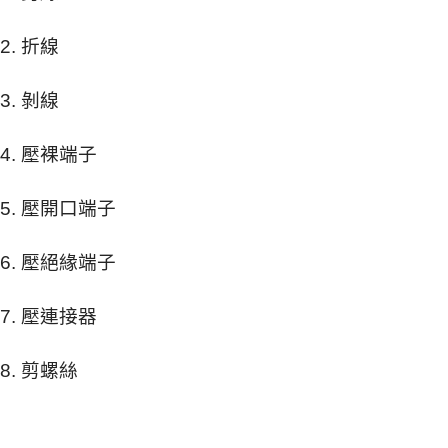
2. 折線
3. 剝線
4. 壓裸端子
5. 壓開口端子
6. 壓絕緣端子
7. 壓連接器
8. 剪螺絲