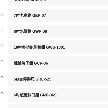
7吋老虎鉗 GEP-07
8吋水管鉗 GWP-08
10吋多功能剝線鉗 GWS-1001
棘輪端子鉗 GCP-06
5M自停捲尺 GRL-525
6吋超硬斜口鉗 GNP-06S